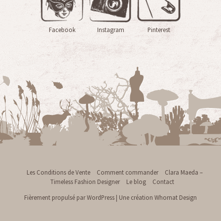
Facebook
Instagram
Pinterest
Les Conditions de Vente
Comment commander
Clara Maeda –
Timeless Fashion Designer
Le blog
Contact
Fièrement propulsé par WordPress
|
Une création
Whornat Design